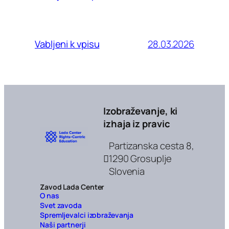
28.03.2026
Vabljeni k vpisu
Izobraževanje, ki
izhaja iz pravic
Partizanska cesta 8,
1290 Grosuplje
Slovenia
Zavod Lada Center
O nas
Svet zavoda
Spremljevalci izobraževanja
Naši partnerji