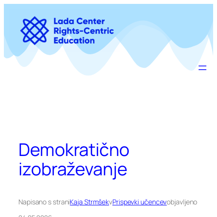
Preskoči
na
vsebino
Demokratično
izobraževanje
Napisano s strani
Kaja Strmšek
v
Prispevki učencev
objavljeno