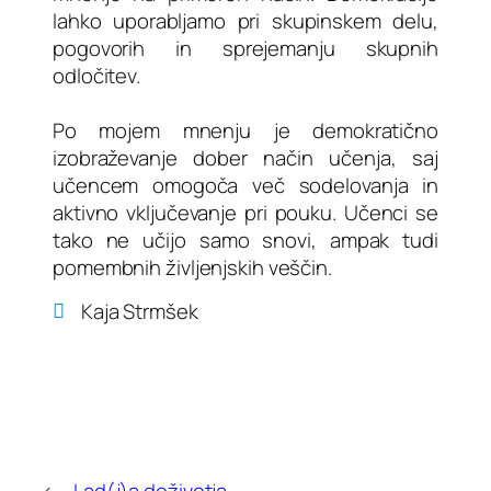
lahko uporabljamo pri skupinskem delu,
pogovorih in sprejemanju skupnih
odločitev.
Po mojem mnenju je demokratično
izobraževanje dober način učenja, saj
učencem omogoča več sodelovanja in
aktivno vključevanje pri pouku. Učenci se
tako ne učijo samo snovi, ampak tudi
pomembnih življenjskih veščin.
Kaja Strmšek
←
Lad(j)a doživetja