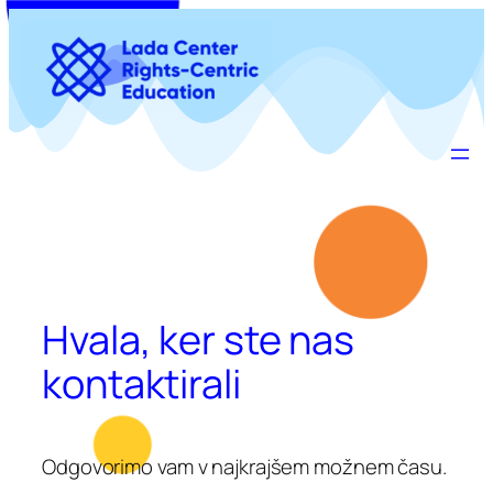
Preskoči
na
vsebino
Hvala, ker ste nas
kontaktirali
Odgovorimo vam v najkrajšem možnem času.