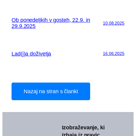
Ob ponedeljkih v gosteh, 22.9. in
10.08.2025
29.9.2025
Lad(j)a doživetja
16.06.2025
Nazaj na stran s članki
Izobraževanje, ki
izhaja iz pravic