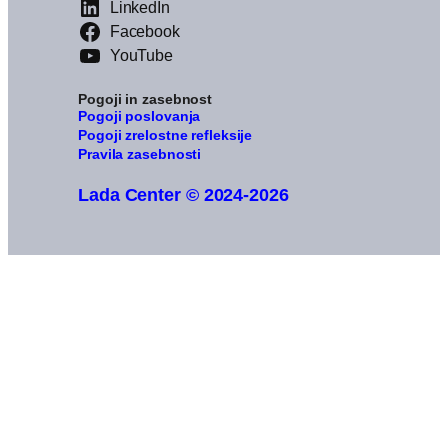
LinkedIn
Facebook
YouTube
Pogoji in zasebnost
Pogoji poslovanja
Pogoji zrelostne refleksije
Pravila zasebnosti
Lada Center © 2024-2026