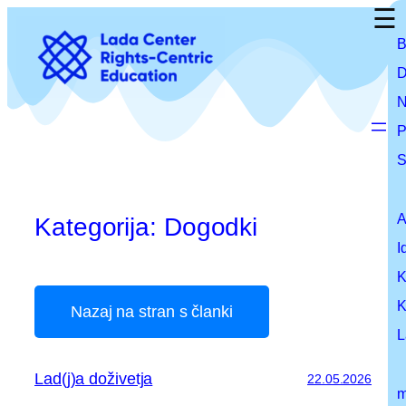
☰
Preskoči
na
B
vsebino
D
N
P
S
A
Kategorija:
Dogodki
I
K
K
Nazaj na stran s članki
L
Lad(j)a doživetja
22.05.2026
m