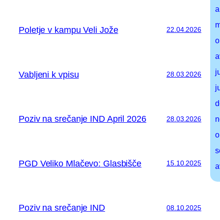
a
m
Poletje v kampu Veli Jože
22.04.2026
o
a
j
Vabljeni k vpisu
28.03.2026
j
d
Poziv na srečanje IND April 2026
28.03.2026
n
o
s
PGD Veliko Mlačevo: Glasbišče
15.10.2025
a
Poziv na srečanje IND
08.10.2025